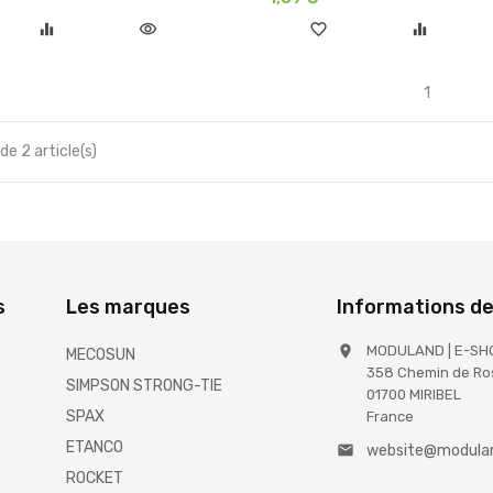
equalizer
visibility
favorite_border
equalizer
1
e 2 article(s)
s
Les marques
Informations d
MODULAND | E-SH

MECOSUN
358 Chemin de Ro
SIMPSON STRONG-TIE
01700 MIRIBEL
SPAX
France
ETANCO
website@modula

ROCKET