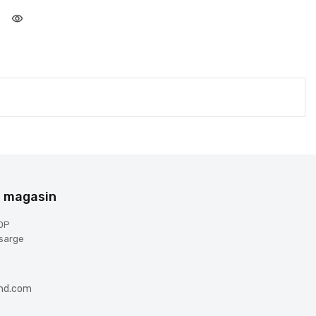
visibility
e magasin
OP
sarge
nd.com