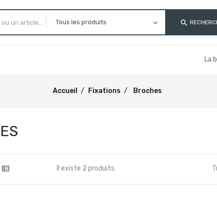
search
RECHERC
La 
Accueil
Fixations
Broches
ES
Il existe 2 produits.
T