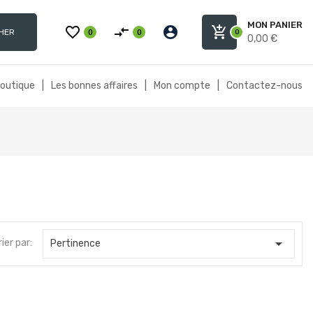
MON PANIER
favorite_border
compare_arrows
account_circle
add_shopping_cart
HER
0
0
0
0,00 €
boutique
|
Les bonnes affaires
|
Mon compte
|
Contactez-nous

rier par:
Pertinence