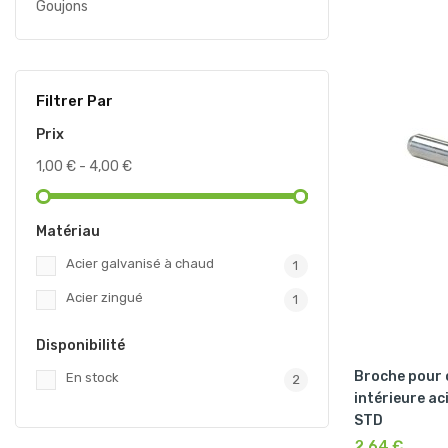
Goujons
Filtrer Par
Prix
1,00 € - 4,00 €
Matériau
Acier galvanisé à chaud
1
Acier zingué
1
Disponibilité
Broche pour 
En stock
2
intérieure ac
STD
2,64 €