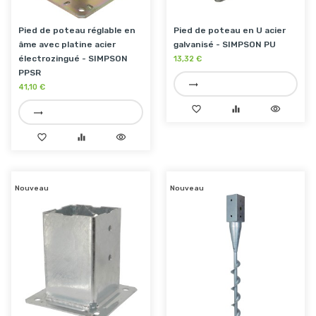
Pied de poteau réglable en
Pied de poteau en U acier
âme avec platine acier
galvanisé - SIMPSON PU
électrozingué - SIMPSON
13,32 €
PPSR
trending_flat
41,10 €
favorite_border
equalizer
visibility
trending_flat
favorite_border
equalizer
visibility
Nouveau
Nouveau