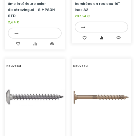
âme intérieure acier
bombées en rouleau 16°
électrozingué - SIMPSON
inox A2
STD
207,54 €
2,64 €
trending_flat
trending_flat
favorite_border
equalizer
visibility
favorite_border
equalizer
visibility
Nouveau
Nouveau