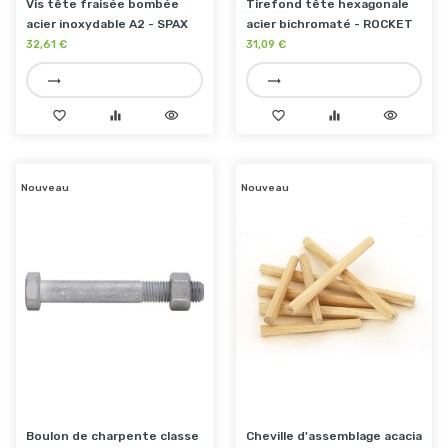
Vis tête fraisée bombée
Tirefond tête hexagonale
acier inoxydable A2 - SPAX
acier bichromaté - ROCKET
32,61 €
31,09 €
trending_flat
trending_flat
favorite_border
equalizer
visibility
favorite_border
equalizer
visibility
Nouveau
Nouveau
Boulon de charpente classe
Cheville d'assemblage acacia