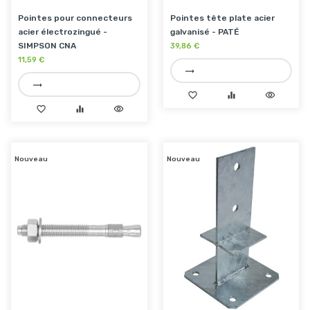
Pointes pour connecteurs
Pointes tête plate acier
acier électrozingué -
galvanisé - PATÉ
SIMPSON CNA
39,86 €
11,59 €
trending_flat
trending_flat
favorite_border
equalizer
visibility
favorite_border
equalizer
visibility
Nouveau
Nouveau