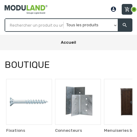
account_circle
add_shopping_cart
0
search
Accueil
BOUTIQUE
Fixations
Connecteurs
Menuiseries boi