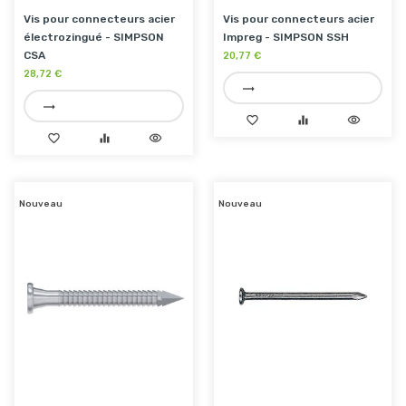
Vis pour connecteurs acier
Vis pour connecteurs acier
électrozingué - SIMPSON
Impreg - SIMPSON SSH
CSA
20,77 €
28,72 €
trending_flat
trending_flat
favorite_border
equalizer
visibility
favorite_border
equalizer
visibility
Nouveau
Nouveau