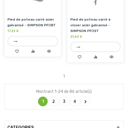
Pied de poteau carré acier
Pied de poteau carré à
galvanisé - SIMPSON PPJBT
visser acier galvanisé -
SIMPSON PPJST
17,22 €
21,63 €
trending_flat
trending_flat
favorite_border
equalizer
visibility
favorite_border
equalizer
visibility
1
Montrant 1-24 de 86 article(s)

1
2
3
4
CATEGORIES
