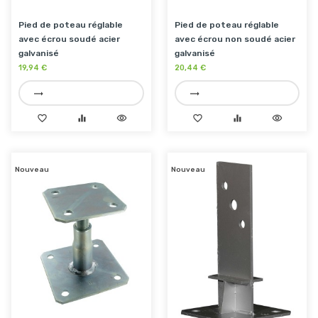
Pied de poteau réglable
Pied de poteau réglable
avec écrou soudé acier
avec écrou non soudé acier
galvanisé
galvanisé
19,94 €
20,44 €
trending_flat
trending_flat
favorite_border
equalizer
visibility
favorite_border
equalizer
visibility
Nouveau
Nouveau