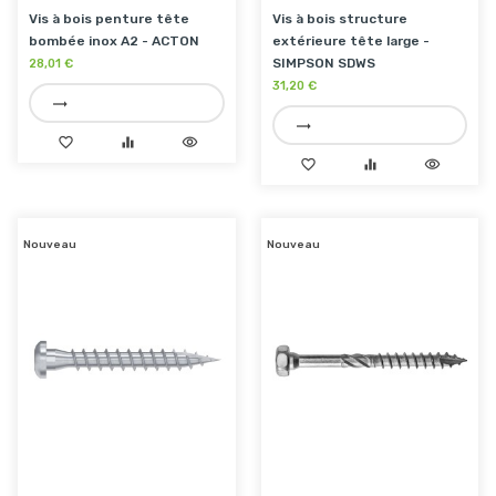
Vis à bois penture tête
Vis à bois structure
bombée inox A2 - ACTON
extérieure tête large -
SIMPSON SDWS
28,01 €
31,20 €
trending_flat
trending_flat
favorite_border
equalizer
visibility
favorite_border
equalizer
visibility
Nouveau
Nouveau