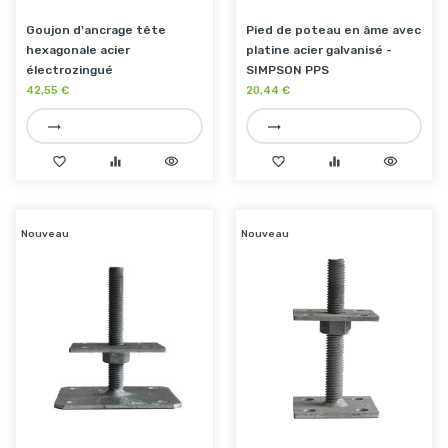
Goujon d'ancrage tête
Pied de poteau en âme avec
hexagonale acier
platine acier galvanisé -
électrozingué
SIMPSON PPS
42,55 €
20,44 €
trending_flat
trending_flat
favorite_border
equalizer
visibility
favorite_border
equalizer
visibility
Nouveau
Nouveau