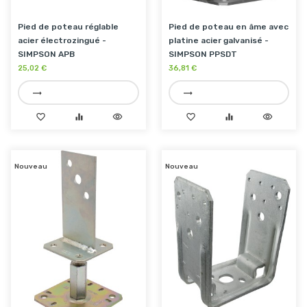
Pied de poteau réglable
Pied de poteau en âme avec
acier électrozingué -
platine acier galvanisé -
SIMPSON APB
SIMPSON PPSDT
25,02 €
36,81 €
trending_flat
trending_flat
favorite_border
equalizer
visibility
favorite_border
equalizer
visibility
Nouveau
Nouveau