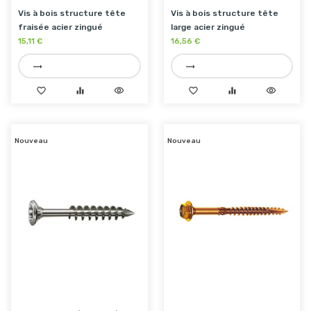
Vis à bois structure tête
Vis à bois structure tête
fraisée acier zingué
large acier zingué
15,11 €
16,56 €
trending_flat
trending_flat
favorite_border
equalizer
visibility
favorite_border
equalizer
visibility
Nouveau
Nouveau