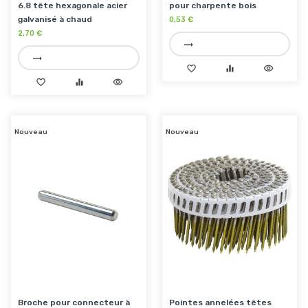
6.8 tête hexagonale acier
pour charpente bois
galvanisé à chaud
0,53 €
2,70 €
trending_flat
trending_flat
favorite_border
equalizer
visibility
favorite_border
equalizer
visibility
Nouveau
Nouveau
Broche pour connecteur à
Pointes annelées têtes