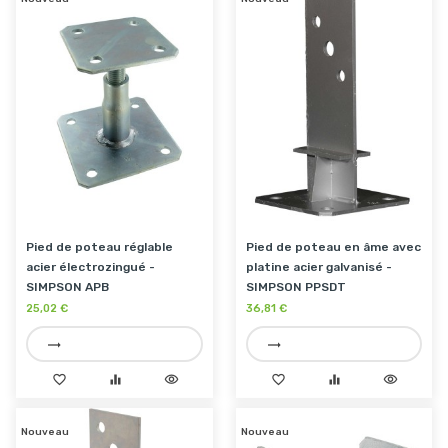
Pied de poteau réglable
Pied de poteau en âme avec
acier électrozingué -
platine acier galvanisé -
SIMPSON APB
SIMPSON PPSDT
25,02 €
36,81 €
trending_flat
trending_flat
favorite_border
equalizer
visibility
favorite_border
equalizer
visibility
Nouveau
Nouveau