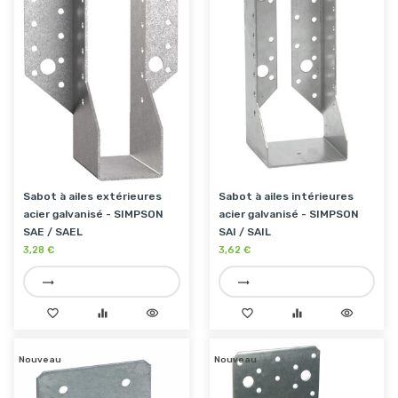
Sabot à ailes extérieures
Sabot à ailes intérieures
acier galvanisé - SIMPSON
acier galvanisé - SIMPSON
SAE / SAEL
SAI / SAIL
3,28 €
3,62 €
trending_flat
trending_flat
favorite_border
equalizer
visibility
favorite_border
equalizer
visibility
Nouveau
Nouveau