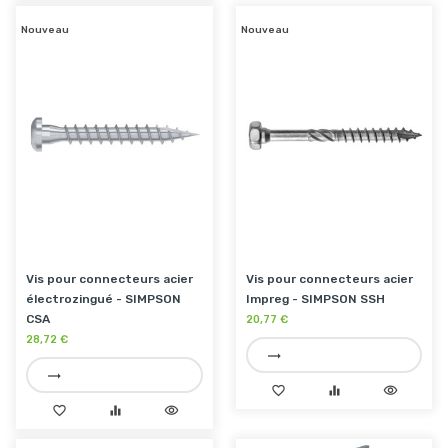
Nouveau
Nouveau
Vis pour connecteurs acier
Vis pour connecteurs acier
électrozingué - SIMPSON
Impreg - SIMPSON SSH
CSA
20,77 €
28,72 €
trending_flat
trending_flat
favorite_border
equalizer
visibility
favorite_border
equalizer
visibility