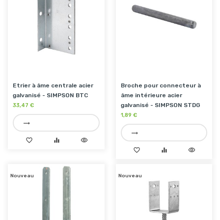
Etrier à âme centrale acier
Broche pour connecteur à
galvanisé - SIMPSON BTC
âme intérieure acier
galvanisé - SIMPSON STDG
33,47 €
1,89 €
trending_flat
trending_flat
favorite_border
equalizer
visibility
favorite_border
equalizer
visibility
Nouveau
Nouveau