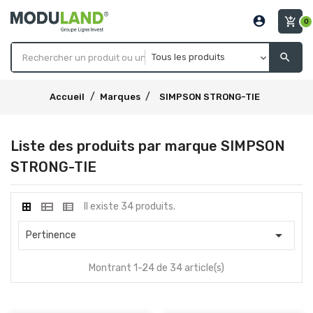
account_circle
add_shopping_cart
0
search
Accueil
Marques
SIMPSON STRONG-TIE
Liste des produits par marque SIMPSON
STRONG-TIE
Il existe 34 produits.

Pertinence
Montrant 1-24 de 34 article(s)