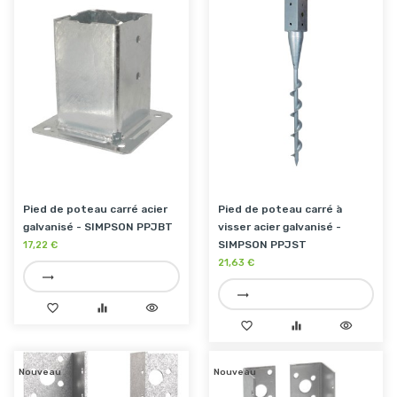
Pied de poteau carré acier
Pied de poteau carré à
galvanisé - SIMPSON PPJBT
visser acier galvanisé -
SIMPSON PPJST
17,22 €
21,63 €
trending_flat
trending_flat
favorite_border
equalizer
visibility
favorite_border
equalizer
visibility
Nouveau
Nouveau