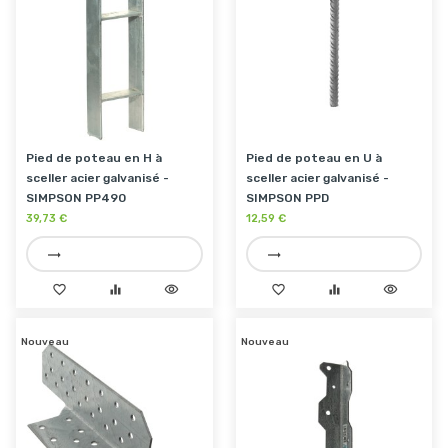
Pied de poteau en H à
Pied de poteau en U à
sceller acier galvanisé -
sceller acier galvanisé -
SIMPSON PP490
SIMPSON PPD
39,73 €
12,59 €
trending_flat
trending_flat
favorite_border
equalizer
visibility
favorite_border
equalizer
visibility
Nouveau
Nouveau