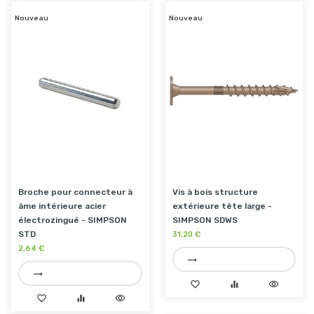
Nouveau
Nouveau
Broche pour connecteur à
Vis à bois structure
âme intérieure acier
extérieure tête large -
électrozingué - SIMPSON
SIMPSON SDWS
STD
31,20 €
2,64 €
trending_flat
trending_flat
favorite_border
equalizer
visibility
favorite_border
equalizer
visibility