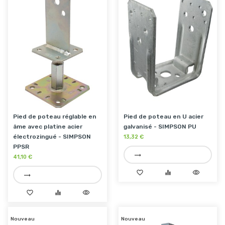
Pied de poteau réglable en
Pied de poteau en U acier
âme avec platine acier
galvanisé - SIMPSON PU
électrozingué - SIMPSON
13,32 €
PPSR
trending_flat
41,10 €
favorite_border
equalizer
visibility
trending_flat
favorite_border
equalizer
visibility
Nouveau
Nouveau