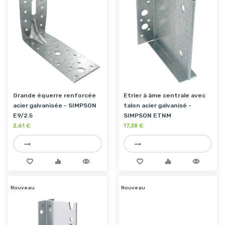
Grande équerre renforcée
Etrier à âme centrale avec
acier galvanisée - SIMPSON
talon acier galvanisé -
E9/2.5
SIMPSON ETNM
2,61 €
17,38 €
trending_flat
trending_flat
favorite_border
equalizer
visibility
favorite_border
equalizer
visibility
Nouveau
Nouveau