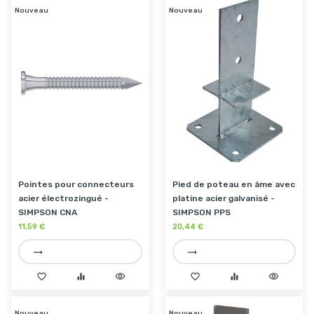
Nouveau
Nouveau
Pointes pour connecteurs
Pied de poteau en âme avec
acier électrozingué -
platine acier galvanisé -
SIMPSON CNA
SIMPSON PPS
11,59 €
20,44 €
trending_flat
trending_flat
favorite_border
equalizer
visibility
favorite_border
equalizer
visibility
Nouveau
Nouveau