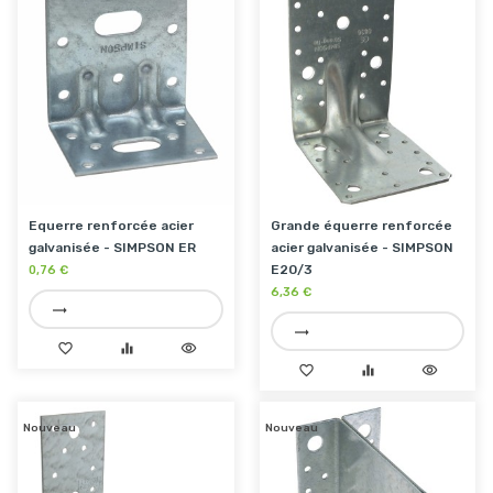
Equerre renforcée acier
Grande équerre renforcée
galvanisée - SIMPSON ER
acier galvanisée - SIMPSON
E20/3
0,76 €
6,36 €
trending_flat
trending_flat
favorite_border
equalizer
visibility
favorite_border
equalizer
visibility
Nouveau
Nouveau