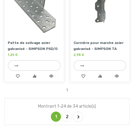
Patte de solivage acier
Cornière pour marche acier
galvanisé - SIMPSON PSD/G
galvanisé - SIMPSON TA
1,20 €
2,98 €
trending_flat
trending_flat
favorite_border
equalizer
visibility
favorite_border
equalizer
visibility
1
Montrant 1-24 de 34 article(s)

1
2