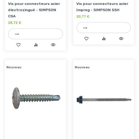
Vis pour connecteurs acier
Vis pour connecteurs acier
électrozingué - SIMPSON
Impreg - SIMPSON SSH
CSA
20,77 €
28,72 €
trending_flat
trending_flat
favorite_border
equalizer
visibility
favorite_border
equalizer
visibility
Nouveau
Nouveau