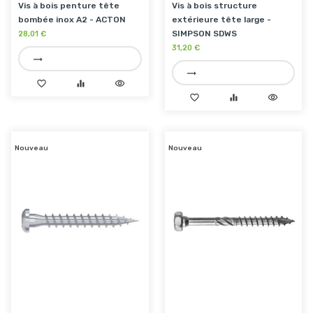
Vis à bois penture tête
Vis à bois structure
bombée inox A2 - ACTON
extérieure tête large -
SIMPSON SDWS
28,01 €
31,20 €
trending_flat
trending_flat
favorite_border
equalizer
visibility
favorite_border
equalizer
visibility
Nouveau
Nouveau