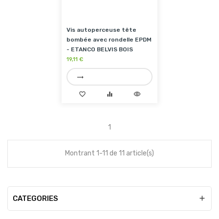
Vis autoperceuse tête
bombée avec rondelle EPDM
- ETANCO BELVIS BOIS
19,11 €
trending_flat
favorite_border
equalizer
visibility
1
Montrant 1-11 de 11 article(s)
CATEGORIES
