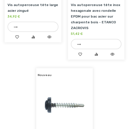
Vis autoperceuse tête large
Vis autoperceuse tête inox
acier zingué
hexagonale avec rondelle
EPDM pour bac acier sur
34,92 €
charpente bois - ETANCO
trending_flat
ZACROVIS
51,42 €
favorite_border
equalizer
visibility
trending_flat
favorite_border
equalizer
visibility
Nouveau