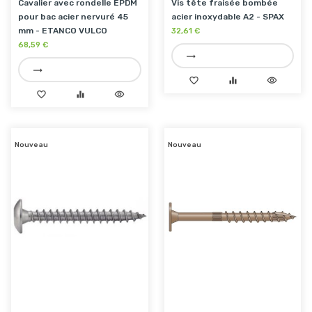
Cavalier avec rondelle EPDM
Vis tête fraisée bombée
pour bac acier nervuré 45
acier inoxydable A2 - SPAX
mm - ETANCO VULCO
32,61 €
68,59 €
trending_flat
trending_flat
favorite_border
equalizer
visibility
favorite_border
equalizer
visibility
Nouveau
Nouveau