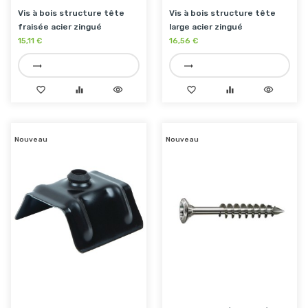
Vis à bois structure tête
Vis à bois structure tête
fraisée acier zingué
large acier zingué
15,11 €
16,56 €
trending_flat
trending_flat
favorite_border
equalizer
visibility
favorite_border
equalizer
visibility
Nouveau
Nouveau