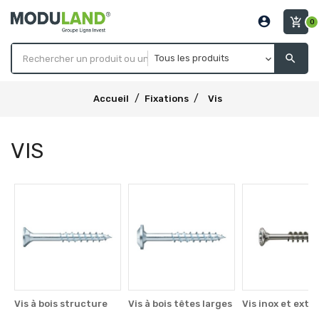
account_circle
add_shopping_cart
0
search
Accueil
Fixations
Vis
VIS
Vis à bois structure
Vis à bois têtes larges
Vis inox et exté