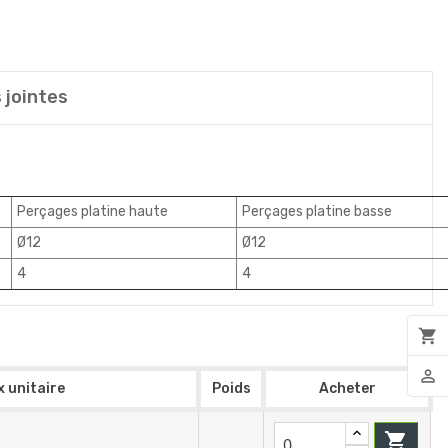
 jointes
Perçages platine haute
Perçages platine basse
Ø12
Ø12
4
4
shopping_cart
person_outline
x unitaire
Poids
Acheter
