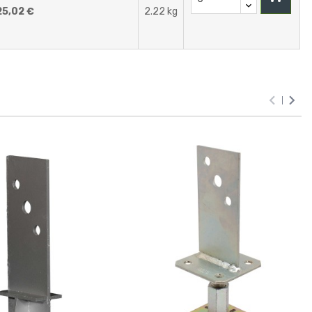
25,02 €
2.22 kg

