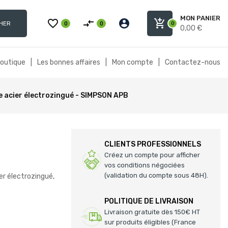
MON PANIER
favorite_border
compare_arrows
account_circle
add_shopping_cart
HER
0
0
0
0,00 €
boutique
|
Les bonnes affaires
|
Mon compte
|
Contactez-nous
e acier électrozingué - SIMPSON APB
CLIENTS PROFESSIONNELS
Créez un compte pour afficher
vos conditions négociées
(validation du compte sous 48H).
r électrozingué,
POLITIQUE DE LIVRAISON
Livraison gratuite dès 150€ HT
sur produits éligibles (France