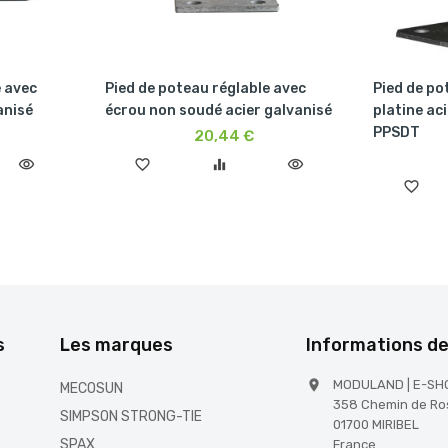
e avec
Pied de poteau réglable avec
Pied de po
anisé
écrou non soudé acier galvanisé
platine ac
PPSDT
20,44 €
visibility
favorite_border
equalizer
visibility
favorite_border
s
Les marques
Informations d
MODULAND | E-SH

MECOSUN
358 Chemin de Ro
SIMPSON STRONG-TIE
01700 MIRIBEL
SPAX
France