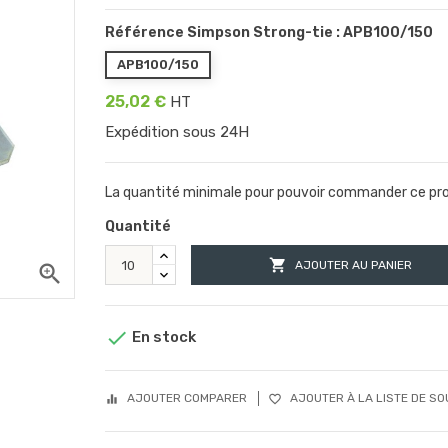
Référence Simpson Strong-tie : APB100/150
APB100/150
25,02 €
HT
Expédition sous 24H
La quantité minimale pour pouvoir commander ce prod
Quantité

AJOUTER AU PANIER
zoom_in

En stock
AJOUTER COMPARER
AJOUTER À LA LISTE DE SO
equalizer
favorite_border