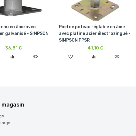
teau en âme avec
Pied de poteau réglable en âme
ier galvanisé - SIMPSON
avec platine acier électrozingué -
SIMPSON PPSR
36,81 €
41,10 €
equalizer
visibility
favorite_border
equalizer
visibility
e magasin
OP
sarge