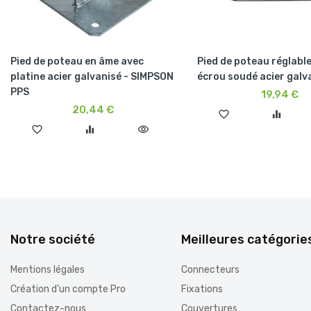
Pied de poteau en âme avec
Pied de poteau réglabl
platine acier galvanisé - SIMPSON
écrou soudé acier galv
PPS
19,94 €
20,44 €
favorite_border
equalizer
favorite_border
equalizer
visibility
Notre société
Meilleures catégorie
Mentions légales
Connecteurs
Création d'un compte Pro
Fixations
Contactez-nous
Couvertures