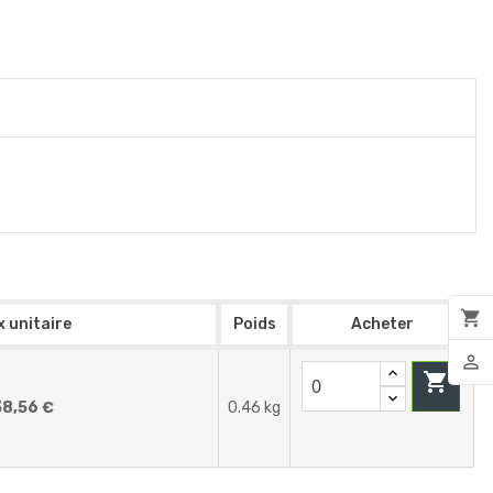
shopping_cart
x unitaire
Poids
Acheter
person_outline

38,56 €
0.46 kg