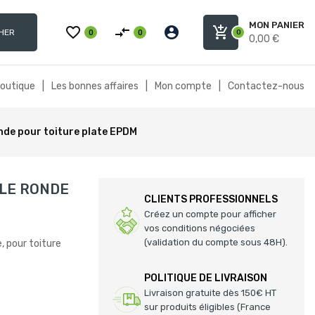
MON PANIER
favorite_border
compare_arrows
account_circle
add_shopping_cart
HER
0
0
0
0,00 €
boutique
|
Les bonnes affaires
|
Mon compte
|
Contactez-nous
nde pour toiture plate EPDM
ALE RONDE
CLIENTS PROFESSIONNELS
Créez un compte pour afficher
vos conditions négociées
(validation du compte sous 48H).
, pour toiture
POLITIQUE DE LIVRAISON
Livraison gratuite dès 150€ HT
sur produits éligibles (France