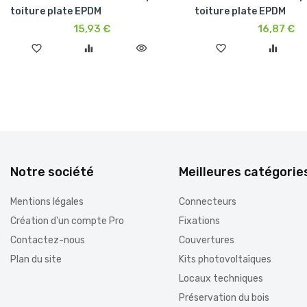
toiture plate EPDM
toiture plate EPDM
15,93 €
16,87 €
favorite_border
equalizer
visibility
favorite_border
equalizer
Notre société
Meilleures catégorie
Mentions légales
Connecteurs
Création d'un compte Pro
Fixations
Contactez-nous
Couvertures
Plan du site
Kits photovoltaïques
Locaux techniques
Préservation du bois