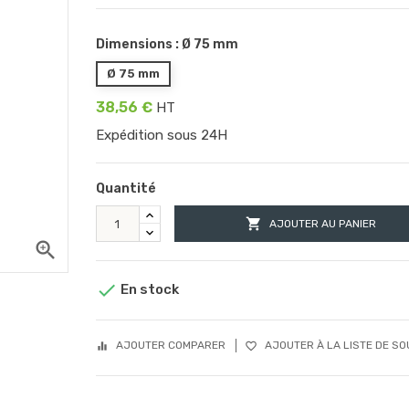
Dimensions : Ø 75 mm
Ø 75 mm
38,56 €
HT
Expédition sous 24H
Quantité

AJOUTER AU PANIER
zoom_in

En stock
AJOUTER COMPARER
AJOUTER À LA LISTE DE SO
equalizer
favorite_border