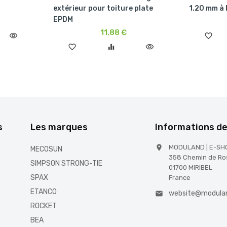
extérieur pour toiture plate
1.20 mm à 
EPDM
11,88 €
visibility
favorite_border
favorite_border
equalizer
visibility
s
Les marques
Informations d
MODULAND | E-SH

MECOSUN
358 Chemin de Ro
SIMPSON STRONG-TIE
01700 MIRIBEL
SPAX
France
ETANCO
website@modula

ROCKET
BEA