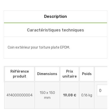
Description
Caractéristiques techniques
Coin extérieur pour toiture plate EPDM.
Référence
Prix
Dimensions
Poids
A
produit
unitaire
150 x 150
414000000004
19,08 €
0.16 kg
mm