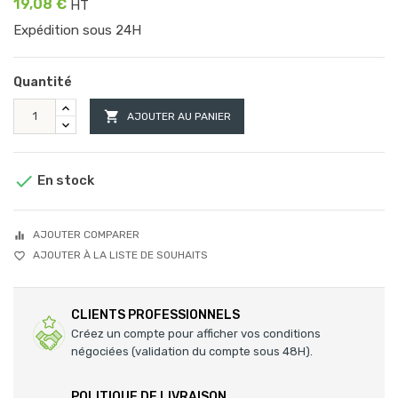
19,08 €
HT
Expédition sous 24H
Quantité

AJOUTER AU PANIER

En stock
AJOUTER COMPARER
equalizer
AJOUTER À LA LISTE DE SOUHAITS
favorite_border
CLIENTS PROFESSIONNELS
Créez un compte pour afficher vos conditions
négociées (validation du compte sous 48H).
POLITIQUE DE LIVRAISON