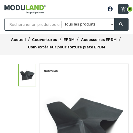
account_circle
add_shopping_cart
0
search
Accueil
Couvertures
EPDM
Accessoires EPDM
Coin extérieur pour toiture plate EPDM
Nouveau