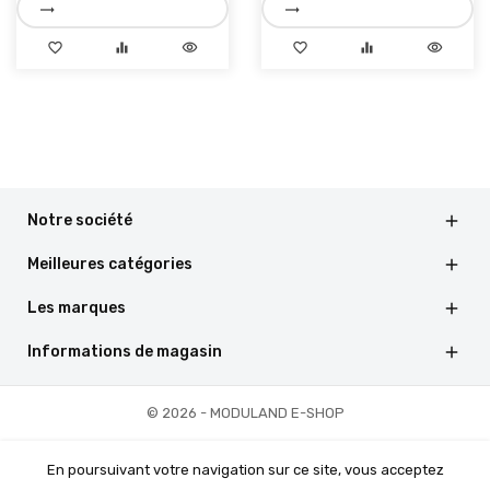
trending_flat
trending_flat
favorite_border
equalizer
visibility
favorite_border
equalizer
visibility
Notre société

Meilleures catégories

Les marques

Informations de magasin

© 2026 - MODULAND E-SHOP
En poursuivant votre navigation sur ce site, vous acceptez